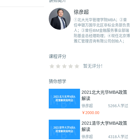
讲师简介
徐彦超
①北大光华管理学院MBA；②曾
任申银万国华北区非标业务部负责
人；③曾任IBM金融服务事业部瑞
阳基金总经理助理；④现任北京博
雅汇管理咨询有限公司创始人；
课程评分
暂无评分！
猜你想学
2021北大光华MBA政策
解读
徐彦超
5266人学过
￥2000.00
2021清华大学MBA政策
解读
徐彦超
4318人学过