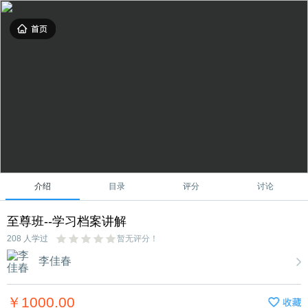
介绍
目录
评分
讨论
至尊班--学习档案讲解
208 人学过
暂无评分！
李佳春
￥1000.00