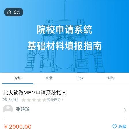
介绍
目录
评分
讨论
北大软微MEM申请系统指南
26 人学过
暂无评分！
张玲玲
￥2000.00